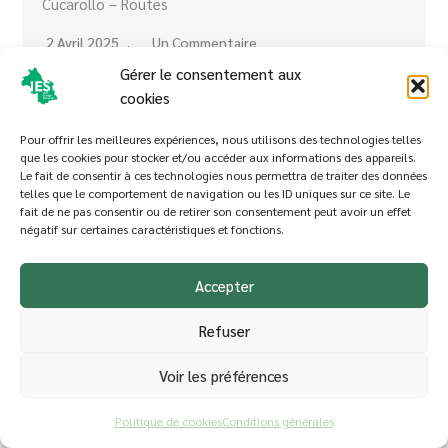
Cucarollo – Routes
2 Avril 2025
Un Commentaire
Gérer le consentement aux
Lors de la séance publique du 28 février 2025, Jérôme
cookies
Cucarollo est intervenu pour porter…
Pour offrir les meilleures expériences, nous utilisons des technologies telles
Lire la suite
que les cookies pour stocker et/ou accéder aux informations des appareils.
Le fait de consentir à ces technologies nous permettra de traiter des données
telles que le comportement de navigation ou les ID uniques sur ce site. Le
fait de ne pas consentir ou de retirer son consentement peut avoir un effet
négatif sur certaines caractéristiques et fonctions.
Accepter
Refuser
Voir les préférences
Politique de cookies
Conditions générales