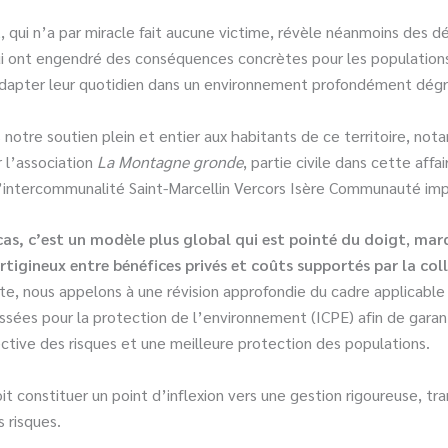
t
, qui n’a par miracle fait aucune victime, révèle néanmoins des dé
ui ont engendré des conséquences concrètes pour les populations
adapter leur quotidien dans un environnement profondément dég
notre soutien plein et entier aux habitants de ce territoire, no
 l’association
La Montagne gronde
, partie civile dans cette affai
intercommunalité Saint-Marcellin Vercors Isère Communauté im
cas, c’est un modèle plus global qui est pointé du doigt
,
marq
rtigineux entre bénéfices privés et coûts supportés par la coll
e, nous appelons à une révision approfondie du cadre applicable
lassées pour la protection de l’environnement (ICPE) afin de garan
ctive des risques et une meilleure protection des populations.
t constituer un point d’inflexion vers une gestion rigoureuse, tr
 risques.