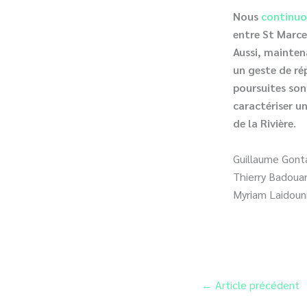
Nous
continu
entre St Marcel
Aussi, mainten
un geste de ré
poursuites sont
caractériser un
de la Rivière.
Guillaume Gonta
Thierry Badouar
Myriam Laidouni
←
Article précédent