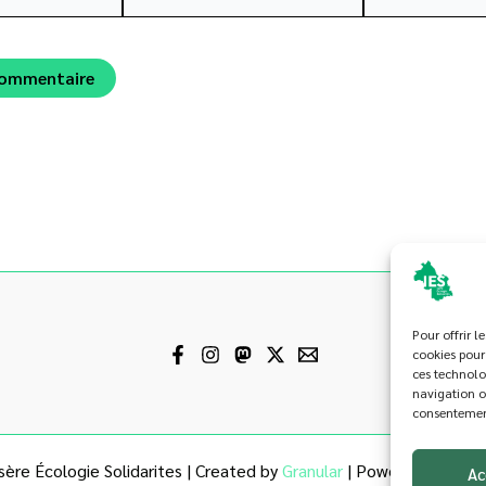
mail*
Pour offrir l
cookies pour
ces technolo
navigation ou
consentement 
ère Écologie Solidarites | Created by
Granular
| Powered by
Thèm
Ac