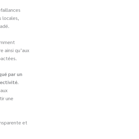
faillances
 locales,
radé.
tamment
re ainsi qu’aux
pactées.
ué par un
ectivité.
 aux
tir une
ansparente et