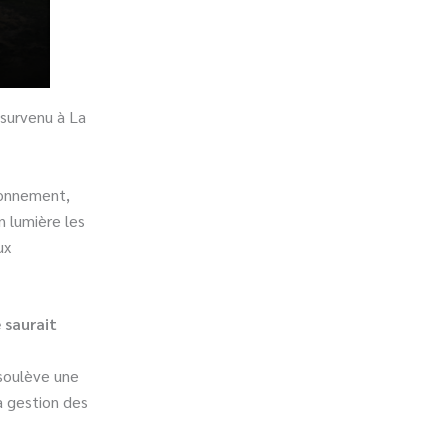
 survenu à La
ronnement,
n lumière les
ux
 saurait
 soulève une
la gestion des