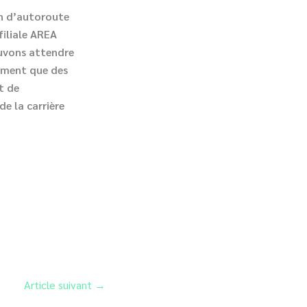
on d’autoroute
filiale AREA
ouvons attendre
ement que des
t de
de la carrière
Article suivant
→