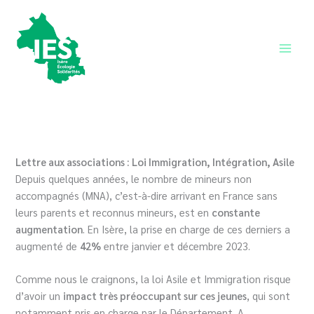
Aller
au
contenu
Main
Men
Lettre aux associations : Loi Immigration, Intégration, Asile
Depuis quelques années, le nombre de mineurs non
accompagnés (MNA), c’est-à-dire arrivant en France sans
leurs parents et reconnus mineurs, est en
constante
augmentation
. En Isère, la prise en charge de ces derniers a
augmenté de
42%
entre janvier et décembre 2023.
Comme nous le craignons, la loi Asile et Immigration risque
d’avoir un
impact très préoccupant sur ces jeunes
, qui sont
notamment pris en charge par le Département. A